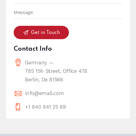
Contact Info
Germany —
785 15h Street, Office 478
Berlin, De 81566
info@email.com
+1 840 841 25 69