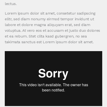
lectus.
Lorem ipsum dolor sit amet, consetetur sadipscing
elitr, sed diam nonumy eirmod tempor invidunt ut
labore et dolore magna aliquyam erat, sed diam
voluptua. At vero eos et accusam et justo duo dolores
et ea rebum. Stet clita kasd gubergren, no sea
takimata sanctus est Lorem ipsum dolor sit amet.