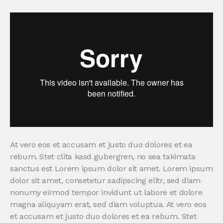
At vero eos et accusam et justo duo dolores et ea
rebum. Stet clita kasd gubergren, no sea takimata
sanctus est Lorem ipsum dolor sit amet. Lorem ipsum
dolor sit amet, consetetur sadipscing elitr, sed diam
nonumy eirmod tempor invidunt ut labore et dolore
magna aliquyam erat, sed diam voluptua. At vero eos
et accusam et justo duo dolores et ea rebum. Stet