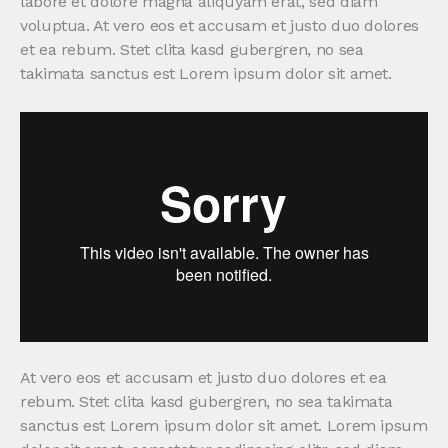
labore et dolore magna aliquyam erat, sed diam
voluptua. At vero eos et accusam et justo duo dolores
et ea rebum. Stet clita kasd gubergren, no sea
takimata sanctus est Lorem ipsum dolor sit amet.
At vero eos et accusam et justo duo dolores et ea
rebum. Stet clita kasd gubergren, no sea takimata
sanctus est Lorem ipsum dolor sit amet. Lorem ipsum