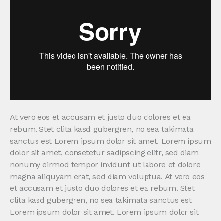
At vero eos et accusam et justo duo dolores et ea
rebum. Stet clita kasd gubergren, no sea takimata
sanctus est Lorem ipsum dolor sit amet. Lorem ipsum
dolor sit amet, consetetur sadipscing elitr, sed diam
nonumy eirmod tempor invidunt ut labore et dolore
magna aliquyam erat, sed diam voluptua. At vero eos
et accusam et justo duo dolores et ea rebum. Stet
clita kasd gubergren, no sea takimata sanctus est
Lorem ipsum dolor sit amet. Lorem ipsum dolor sit