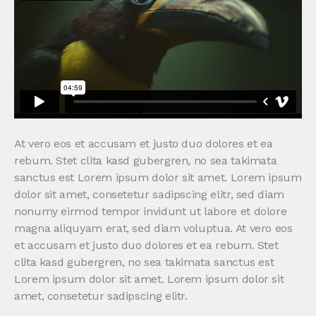
At vero eos et accusam et justo duo dolores et ea
rebum. Stet clita kasd gubergren, no sea takimata
sanctus est Lorem ipsum dolor sit amet. Lorem ipsum
dolor sit amet, consetetur sadipscing elitr, sed diam
nonumy eirmod tempor invidunt ut labore et dolore
magna aliquyam erat, sed diam voluptua. At vero eos
et accusam et justo duo dolores et ea rebum. Stet
clita kasd gubergren, no sea takimata sanctus est
Lorem ipsum dolor sit amet. Lorem ipsum dolor sit
amet, consetetur sadipscing elitr.